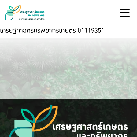
เศรษฐศาสตร์ทรัพยากรเกษตร 01119351