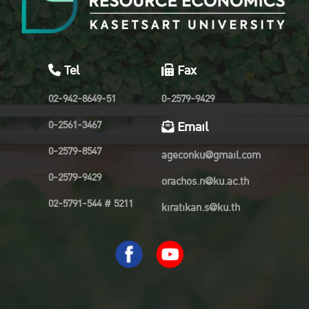
Tel
Fax
02-942-8649-51
0-2579-9429
0-2561-3467
Email
0-2579-8547
ageconku@gmail.com
0-2579-9429
orachos.n@ku.ac.th
02-5791-544 # 5211
kiratikan.s@ku.th