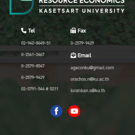
Tel
Fax
02-942-8649-51
0-2579-9429
0-2561-3467
Email
0-2579-8547
ageconku@gmail.com
0-2579-9429
orachos.n@ku.ac.th
02-5791-544 # 5211
kiratikan.s@ku.th