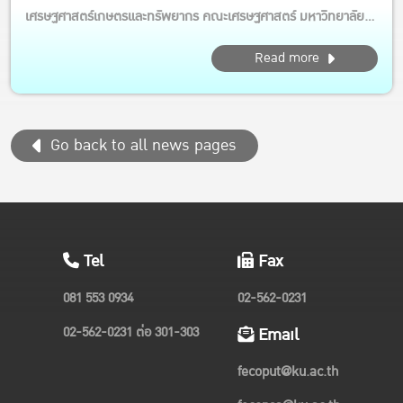
เศรษฐศาสตร์เกษตรและทรัพยากร คณะเศรษฐศาสตร์ มหาวิทยาลัย
เกษตรศาสตร์ รับสมัครนิสิตใหม่ ปริญญาโท ปีการศึกษา 2568 รอบที่
Read more
2 ตั้งแต่วันนี้ ถึง วันที่ 11 เมษายน 2568 รายละเอียดเพิ่มเติม:
https://www.grad.ku.ac.th/application/app68_f1/,
https://www....
Go back to all news pages
Tel
Fax
081 553 0934
02-562-0231
02-562-0231 ต่อ 301-303
Email
fecoput@ku.ac.th