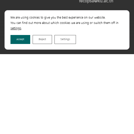
fecopsa@ku.ac.th
fecojpc@ku.ac.th
We are using cookies to give you the best experience on our website.
You can find out more about which cookies we are using or switch them off in
settings
.
Accept
Reject
Settings
Copyright©Faculty of Economics KU