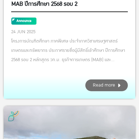
MAB ปีการศึกษา 2568 รอบ 2
Announce
24 JUN 2025
โครงการบัณฑิตศึกษา ภาคพิเศษ ประจำภาควิชาเศรษฐศาสตร์
เกษตรและทรัพยากร ประกาศรายชื่อผู้มีสิทธิ์เข้าศึกษา ปีการศึกษา
2568 รอบ 2 หลักสูตร วท.ม. ธุรกิจการเกษตร (MAB) และ
หลักสูตร วท.ม. เศรษฐศาสตร์ประยุกต์สำหรับการเกษตรและสิ่ง
แวดล้อม (MAEAE) ลิงก์ตามแนบ:
Read more
https://drive.google.com/file/d/1Ie5xPKu_vM37KGc7...