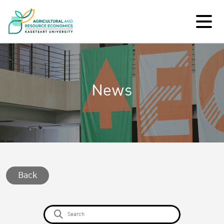
News
Back