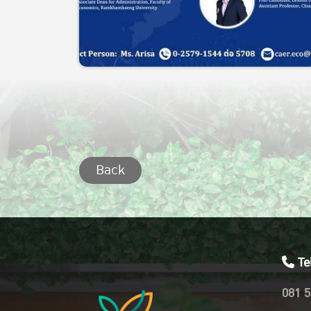
Back
Te
081 5