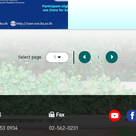
(current)
Select page
1
1
l
Fax
53 0934
02-562-0231