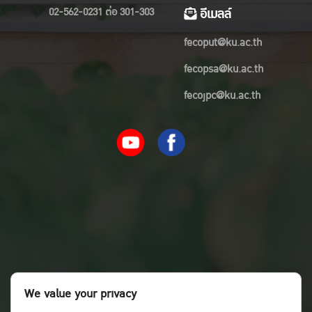
02-562-0231 ต่อ 301-303
อีเมลล์
fecoput@ku.ac.th
fecopsa@ku.ac.th
fecojpc@ku.ac.th
We value your privacy