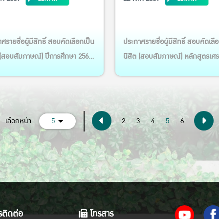
กษตร MAB
เศรษฐศาสตร์ประยุก MAE
ศรายชื่อผู้มีสิทธิ์ สอบคัดเลือกเป็น
ประกาศรายชื่อผู้มีสิทธิ์ สอบคัดเลื
 (สอบสัมภาษณ์) ปีการศึกษา 2569
นิสิต (สอบสัมภาษณ์) หลักสูตรเศ
2 หลักสูตรวิทยาศาสตรมหาบัณฑิต
ศาสตรมหาบัณฑิต สาขาวิชา
ิชาธุรกิจการเกษตร วันเสาร์ ที่ 30
เศรษฐศาสตร์ประยุก MAE ปีการศ
คม 2569 ตั้งแต่เวลา 09.00 น. (ใช้
2569 รอบ 2 สอบสัมภาษณ์: วันเสาร์
นการสัมภาษณ์ 15-20 นาที)
30 พฤษภาคม 2569 ตั้งแต่เวลา 09.
(current)
เลือกหน้า
5
2
3
4
5
6
าษณ์ โดย อาจารย์กรรมการ โครง
เป็นต้นไป (ใช้เวลาในการสัมภาษณ์
 สัมภาษณ์ ทางโทรศัพท์ ประกาศ
นาที) สัมภาษณ์โดยอาจารย์กรรมก
อผู้มีสิทธ...
รงการฯ (สัมภาษณ์ทางโทรศ...
ติดต่อ
โทรสาร