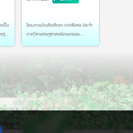
2569
อกเป็น
โครงการบัณฑิตศึกษา ภาคพิเศษ ประจำ
รษฐ
ภาควิชาเศรษฐศาสตร์เกษตรและ
ทรัพยากร คณะเศรษฐศาสตร์
ึกษา
มหาวิทยาลัยเกษตรศาสตร์ ขอแสดง
 ที่
ความยินดี กับนางสาวปรารถนา ม่วงงาม
00 น.
ศิษย์เก่า MAB รุ่่นที่ 9 Pradtana
 15-20
Muang-ngam ในโอกาสได้รับคัดเลือก
ารโค
เป็น Young Smart Farmer แห่งปี
ประจำปี 2569 ตามประกาศ กรมส่งเสริม
การเกษตร วันที่ 29 ...