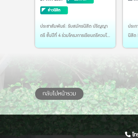
ประจำปีการศึกษา 2569
การเ
ข่าวนิสิต
ประชาสัมพันธ์: รับสมัครนิสิต ปริญญา
ประกา
ตรี ชั้นปีที่ 4 ร่วมโครงการเรียนตรีควบโท
นิสิต
(ตรี+1) หลักสูตร วท.ม.การจัดการ
รอบ 
ทรัพยากร ประจำปีการศึกษา 2569 ราย
สาขาว
ละเอียด ตามโปสเตอร์ แนบ:
พฤษภา
เวลาใ
สัมภ
การฯ
กลับไปหน้ารวม
รายชื่
โทร