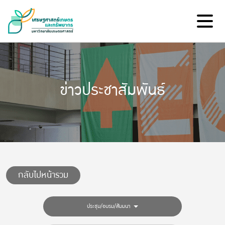
ข่าวประชาสัมพันธ์
กลับไปหน้ารวม
ประชุม/อบรม/สัมมนา