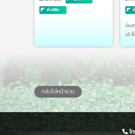
ประจำ
ข่าวนิสิต
ข
ประชา
ตรี ช
(ตรี+
ทรัพ
ละเอี
กลับไปหน้ารวม
โทร