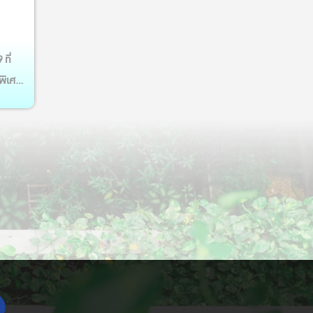
ที่
พิเศษ
และ
ียรติ
ารก
กส่ง
่ง
รร