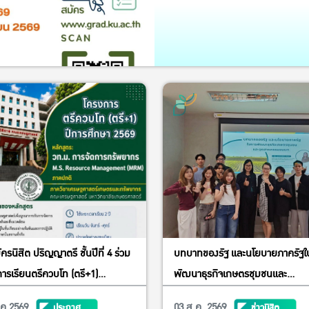
ัครนิสิต ปริญญาตรี ชั้นปีที่ 4 ร่วม
บทบาทของรัฐ และนโยบายภาครัฐใ
ารเรียนตรีควบโท (ตรี+1)
พัฒนาธุรกิจเกษตรชุมชนและ
สูตร วท.ม.การจัดการทรัพยากร
อุตสาหกรรมชนบท
.ค 2569
03 ส.ค. 2569
ประกาศ
ข่าวนิสิต