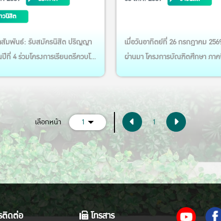
ปีการศึกษา 2569
่าวนิสิต
สัมพันธ์: รับสมัครนิสิต ปริญญา
เมื่อวันอาทิตย์ที่ 26 กรกฎาคม 2569 
ั้นปีที่ 4 ร่วมโครงการเรียนตรีควบโท
ผ่านมา โครงการบัณฑิตศึกษา ภาค
1) หลักสูตร วท.ม.การจัดการ
ประจำภาควิชาเศรษฐศาสตร์เกษตร
ยากร ประจำปีการศึกษา 2569 ราย
ทรัพยากร คณะเศรษฐศาสตร์
ยด ตามโปสเตอร์ แนบ:
มหาวิทยาลัยเกษตรศาสตร์ ได้รับเก
จาก คุณนริศรา วายนต์ ผู้อำนวยก
(current)
เลือกหน้า
1
1
ลุ่มยุทธศาสตร์และสารสนเทศ สำนั
เสริมและจัดการสินค้าเกษตร กรมส
เสริมการเกษตร ร่วมเป็นวิทยากรบ
ยา...
ติดต่อ
โทรสาร