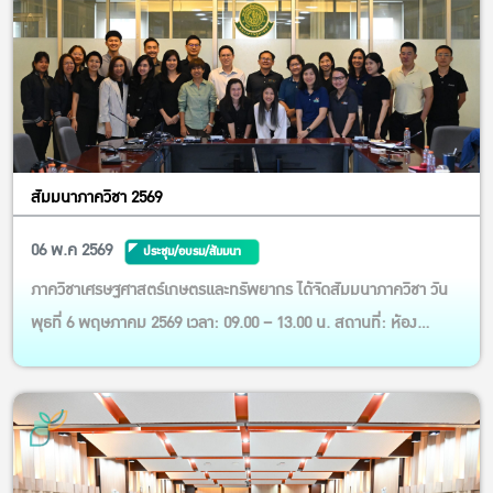
สัมมนาภาควิชา 2569
06 พ.ค 2569
ประชุม/อบรม/สัมมนา
ภาควิชาเศรษฐศาสตร์เกษตรและทรัพยากร ได้จัดสัมมนาภาควิชา วัน
พุธที่ 6 พฤษภาคม 2569 เวลา: 09.00 – 13.00 น. สถานที่: ห้อง
EC5628 ชั้น 6 อาคาร 5 คณะเศรษฐศาสตร์ มหาวิทยาลัยเกษตรศาสตร์
โดยได้รับเกียรติจาก รศ.ดร. จักรกฤษณ์ พจนศิลป์ หัวหน้าภาควิชาฯ
เป็นผู้นำการอภิปรายและระดมความคิดเห็นในภาพรวม โดยมีกำหนด
กา...