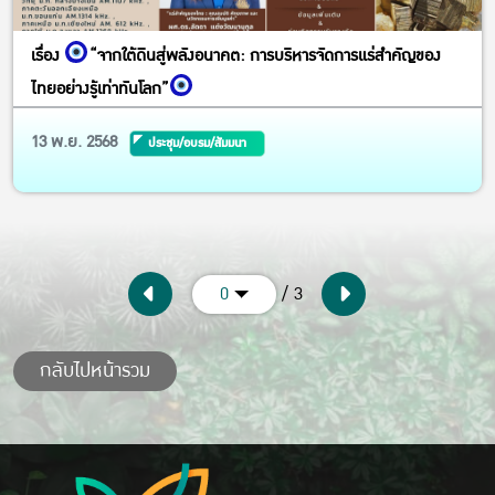
เรื่อง
“จากใต้ดินสู่พลังอนาคต: การบริหารจัดการแร่สำคัญของ
ไทยอย่างรู้เท่าทันโลก”
13 พ.ย. 2568
ประชุม/อบรม/สัมมนา
/ 3
0
กลับไปหน้ารวม