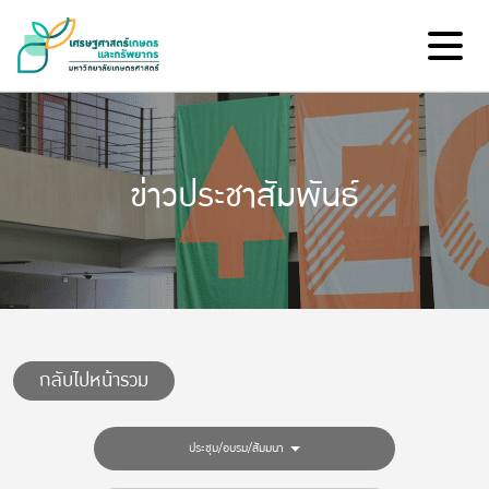
ข่าวประชาสัมพันธ์
กลับไปหน้ารวม
ประชุม/อบรม/สัมมนา