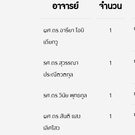
อาจารย์
จำนวน
ผศ.ดร.อารียา โอบิ
1
เดียกวู
รศ.ดร.สุวรรณา
1
ประณีตวตกุล
รศ.ดร.วินัย พุทธกูล
1
ผศ.ดร.สันติ แสง
1
เลิศไสว