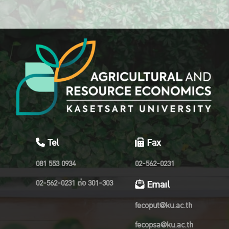
Tel
Fax
081 553 0934
02-562-0231
02-562-0231 ต่อ 301-303
Email
fecoput@ku.ac.th
fecopsa@ku.ac.th