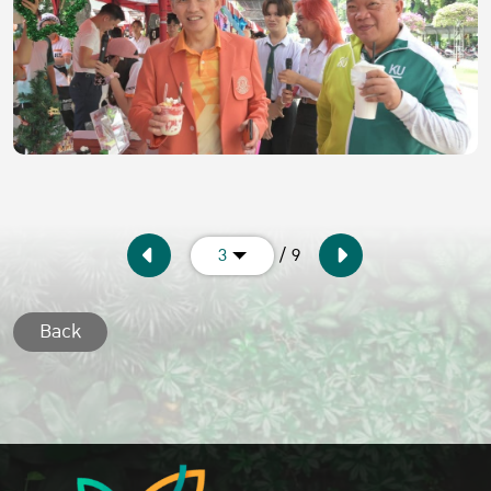
/ 9
3
Back