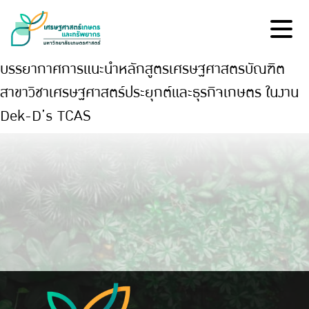
บรรยากาศการแนะนำหลักสูตรเศรษฐศาสตรบัณฑิต
สาขาวิชาเศรษฐศาสตร์ประยุกต์และธุรกิจเกษตร ในงาน
Dek-D’s TCAS