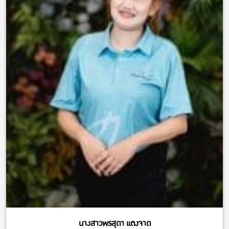
นางสาวพรสุดา แตงจาด