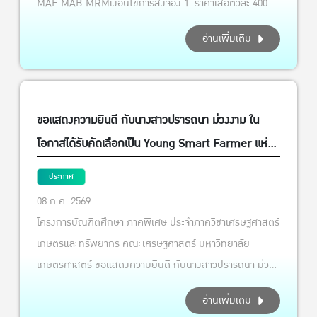
MAE MAB MRMเงื่อนไขการสั่งจอง 1. ราคาเสื้อตัวละ 400
อบอุ่น จุดประสงค์ของการบรรยายพิเศษในครั้งนี้ เพื่อให้ผู้
บาท2. ใช้เวลาในการสั่งผลิต 30-45 วัน3. ชำระเงินผ่านช่องทาง
เรียนได้เปิดโลกทัศน์และเข้าถึงมุมมองการทำงานจริงจากภาค
อ่านเพิ่มเติม
ธนาคาร บัญชีเลขที่ 374-1-77974-5และแนบหลักฐานการ
รัฐ เข้าใจทิศทางนโยบาย กลไกการขับเคลื่อน ตลอดจน
ชำระเงิน สนใจกรอกรายละเอียด จองผ่านแบบฟอร์ม
แนวทางการส่งเสริมธุรกิจเกษตรชุมชนและอุตสาหกรรม
นี้:https://forms.gle/RUjD6vpcDKWxY1U59ภายใน วันที่
ชนบทอย่างเป็นรูปธรรม เพื่อให้นิสิตสามารถนำความรู้และมุม
31 กรกฎาคม 2569#ประชาสัมพันธ์ #จอง
ขอแสดงความยินดี กับนางสาวปรารถนา ม่วงงาม ใน
มองเชิงยุทธศาสตร์ไปประยุกต์ใช้ในการวิเคราะห์ พัฒนา และ
เสื้อ #KU #MAE #MAB #MRM
โอกาสได้รับคัดเลือกเป็น Young Smart Farmer แห่งปี
ยกระดับศักยภาพธุรกิจเกษตรไทยให้เติบโตได้อย่างยั่งยืน ณ
ห้อง EC 5605 อาคารปฏิบัติการคณะเศรษฐศาสตร์
ประจำปี 2569
ประกาศ
มหาวิทยาลัยเกษตรศาสตร์
08 ก.ค. 2569
โครงการบัณฑิตศึกษา ภาคพิเศษ ประจำภาควิชาเศรษฐศาสตร์
เกษตรและทรัพยากร คณะเศรษฐศาสตร์ มหาวิทยาลัย
เกษตรศาสตร์ ขอแสดงความยินดี กับนางสาวปรารถนา ม่วง
งาม ศิษย์เก่า MAB รุ่่นที่ 9 Pradtana Muang-ngam ใน
อ่านเพิ่มเติม
โอกาสได้รับคัดเลือกเป็น Young Smart Farmer แห่งปี