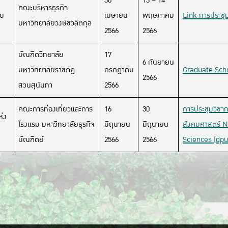
30
13 – 14
คณะบริหารธุรกิจ
ับ
เมษายน
พฤษภาคม
Link การประชุ
มหาวิทยาลัยวงษ์ชวลิตกุล
2566
2566
บัณฑิตวิทยาลัย
17
6 กันยายน
มหาวิทยาลัยราชภัฏ
กรกฎาคม
Graduate Scho
2566
สวนสุนันทา
2566
คณะการท่องเที่ยวและัการ
16
30
การประชุมวิชา
่ง
โรงแรม มหาวิทยาลัยธุรกิจ
มิถุนายน
มิถุนายน
สังคมศาสตร์ N
บัณฑิตย์
2566
2566
Sciences (dpu