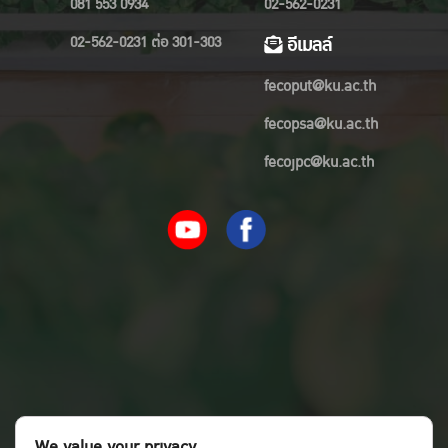
081 553 0934
02-562-0231
02-562-0231 ต่อ 301-303
อีเมลล์
fecoput@ku.ac.th
fecopsa@ku.ac.th
fecojpc@ku.ac.th
We value your privacy