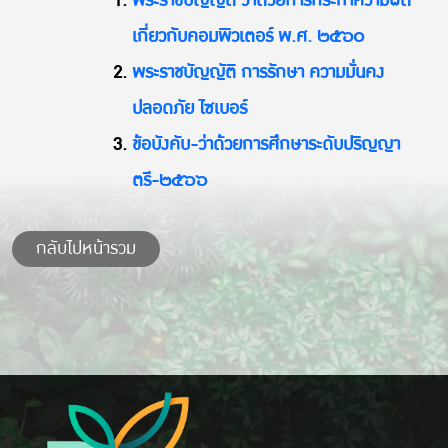
พระราชบัญญัติ ว่าด้วยการกระทําความผิด
เกี่ยวกับคอมพิวเตอร์ พ.ศ. ๒๕๖๐
พระราชบัญญัติ การรักษา ความมั่นคง
ปลอดภัย ไซเบอร์
ข้อบังคับ-ว่าด้วยการศึกษาระดับปริญญา
ตรี-๒๕๖๖
กลับไปหน้ารวม