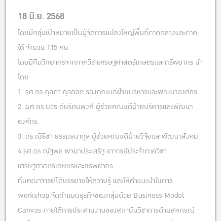
18 มิ.ย. 2568
โดยมีกลุ่มเป้าหมายเป็นผู้จัดการแปลงใหญ่พื้นที่ภาคกลางและภาค
ใต้ จำนวน 115 คน
โดยมีทีมวิทยากรจากภาควิชาเศรษฐศาสตร์เกษตรและทรัพยากร นำ
โดย
1. รศ.ดร.กุลภา กุลดิลก รองคณบดีฝ่ายบริหารและพัฒนาองค์กร
2. ผศ.ดร.บวร ตันรัตนพงศ์ ผู้ช่วยคณบดีฝ่ายบริหารและพัฒนา
องค์กร
3. ดร.ณิธิชา ธรรมธนากูล ผู้ช่วยคณบดีฝ่ายวิจัยและพัฒนาสังคม
4.รศ.ดร.ณัฐพล พจนาประเสริฐ อาจารย์ประจำภาควิชา
เศรษฐศาสตร์เกษตรและทรัพยากร
ทีมคณาจารย์ได้บรรยายให้ความรู้ และให้คำแนะนำในการ
workshop จัดทำแผนธุรกิจของกลุ่มด้วย Business Model
Canvas ภายใต้การประสานงานของสถาบันวิชาการด้านสหกรณ์