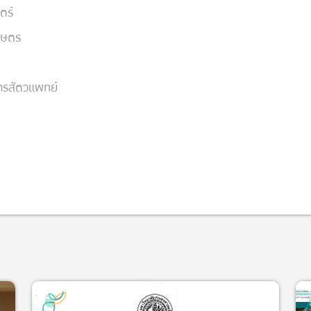
ตร์
กษตร
ารสัตวแพทย์