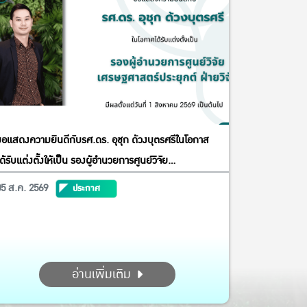
ขอแสดงความยินดีกับรศ.ดร. อุชุก ด้วงบุตรศรีในโอกาส
ด้รับแต่งตั้งให้เป็น รองผู้อำนวยการศูนย์วิจัย
เศรษฐศาสตร์ประยุกต์ ฝ่ายวิจัย
05 ส.ค. 2569
ประกาศ
อ่านเพิ่มเติม