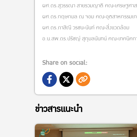
ผศ.ดร.สุวรรณา สายรวมญาติ คณะเศรษฐศาส
ผศ.ดร.กฤษกมล ณ จอม คณะอุตสาหกรรมเ
ผศ.ดร.ภาสิณี วรชนะนันท์ คณะสิ่งแวดล้อม
อ.น.สพ.ดร.ปรัชญ์ สุกุมลนันทน์ คณะเทคนิคก
Share on social:
ข่าวสารแนะนำ