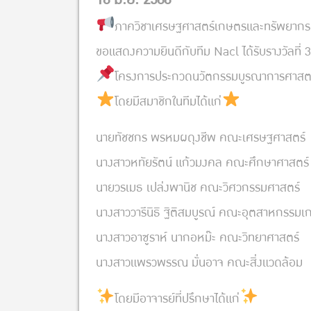
ภาควิชาเศรษฐศาสตร์เกษตรและทรัพยากร
ขอแสดงความยินดีกับทีม Nacl ได้รับรางวัลที่ 
โครงการประกวดนวัตกรรมบูรณาการศาสตร์ 
โดยมีสมาชิกในทีมได้แก่
นายทัชชกร พรหมผดุงชีพ คณะเศรษฐศาสตร์
นางสาวหทัยรัตน์ แก้วมงคล คณะศึกษาศาสตร์
นายวรเมธ เปล่งพานิช คณะวิศวกรรมศาสตร์
นางสาววารีนิธิ ฐิติสมบูรณ์ คณะอุตสาหกรรม
นางสาวอาซูราห์ นากอหม๊ะ คณะวิทยาศาสตร์
นางสาวแพรวพรรณ มั่นอาจ คณะสิ่งแวดล้อม
โดยมีอาจารย์ที่ปรึกษาได้แก่