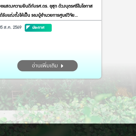
ขอแสดงความยินดีกับรศ.ดร. อุชุก ด้วงบุตรศรีในโอกาส
ด้รับแต่งตั้งให้เป็น รองผู้อำนวยการศูนย์วิจัย
เศรษฐศาสตร์ประยุกต์ ฝ่ายวิจัย
05 ส.ค. 2569
ประกาศ
อ่านเพิ่มเติม