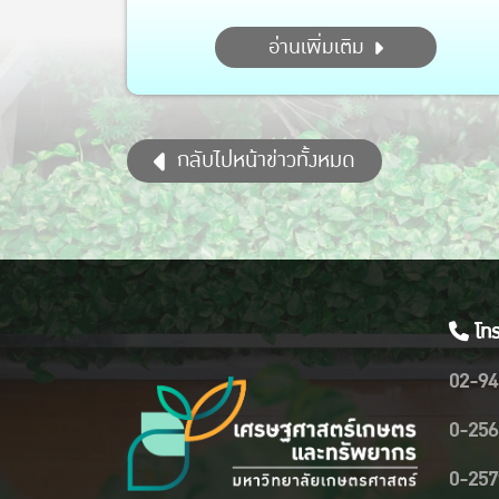
สหกิจศึกษา” สำหรับนิสิต ประจำภาคปลาย ปีการศึกษา
อ่านเพิ่มเติม
2569 กิจกรรมในครั้งนี้ได้รับเกียรติจาก รศ.ดร.รวิสสาข์
สุชาโต และ ผศ.ดร.นภสม สินเพิ่มสุขสกุล เป็นวิทยากร
บรรยาย ให้ความรู้ แนะนำขั้นตอนการเตรียมความพร้อม
กลับไปหน้าข่าวทั้งหมด
ตลอดจน...
โทร
02-94
0-256
0-257