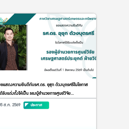
ขอแสดงความยินดีกับรศ.ดร. อุชุก ด้วงบุตรศรีในโอกาส
ด้รับแต่งตั้งให้เป็น รองผู้อำนวยการศูนย์วิจัย
เศรษฐศาสตร์ประยุกต์ ฝ่ายวิจัย
05 ส.ค. 2569
ประกาศ