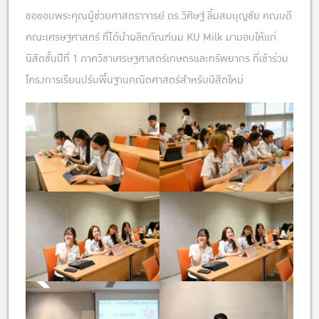
ขอขอบพระคุณผู้ช่วยศาสตราจารย์ ดร.วิศิษฐ์ ลิ้มสมบุญชัย คณบดี
คณะเศรษฐศาสตร์ ที่ได้นำผลิตภัณฑ์นม KU Milk มามอบให้แก่
นิสิตชั้นปีที่ 1 ภาควิชาเศรษฐศาสตร์เกษตรและทรัพยากร ที่เข้าร่วม
โครงการเรียนปรับพื้นฐานคณิตศาสตร์สำหรับนิสิตใหม่