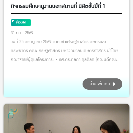
กิจกรรมศึกษาดูงานนอกสถานที่ นิสิตชั้นปีที่ 1
ข่าวนิสิต
31 ก.ค. 2569
วันที่ 25 กรกฎาคม 2569 ภาควิชาเศรษฐศาสตร์เกษตรและ
ทรัพยากร คณะเศรษฐศาสตร์ มหาวิทยาลัยเกษตรศาสตร์ นำโดย
คณาจารย์ผู้ดูแลโครงการ: • รศ.ดร.กุลภา กุลดิลก (คณบดีคณะ
เศรษฐศาสตร์) • รศ.ดร.รวิสสาข์ สุชาโต (รองคณบดีฝ่ายวิชาการ
และพัฒนาการศึกษา) • รศ.ดร.กัมปนาท วิจิตรศรีกมล •
อ่านเพิ่มเติม
ผศ.ดร.ชญาดา ภัทราคม พร้อมด้วยเจ้าห...