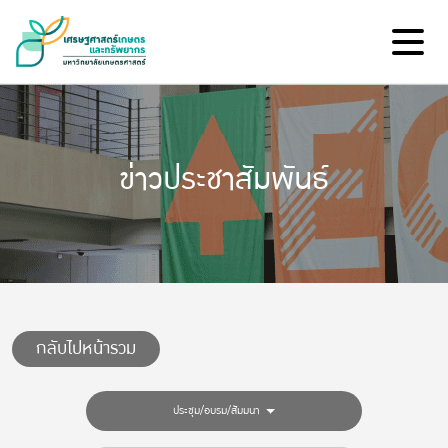
ข่าวประชาสัมพันธ์
กลับไปหน้ารวม
ประชุม/อบรม/สัมมนา