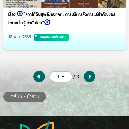
เรื่อง
“จากใต้ดินสู่พลังอนาคต: การบริหารจัดการแร่สำคัญของ
ไทยอย่างรู้เท่าทันโลก”
13 พ.ย. 2568
ประชุม/อบรม/สัมมนา
/ 3
1
กลับไปหน้ารวม