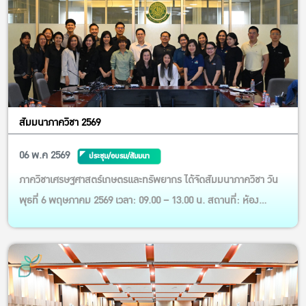
สัมมนาภาควิชา 2569
06 พ.ค 2569
ประชุม/อบรม/สัมมนา
ภาควิชาเศรษฐศาสตร์เกษตรและทรัพยากร ได้จัดสัมมนาภาควิชา วัน
พุธที่ 6 พฤษภาคม 2569 เวลา: 09.00 – 13.00 น. สถานที่: ห้อง
EC5628 ชั้น 6 อาคาร 5 คณะเศรษฐศาสตร์ มหาวิทยาลัยเกษตรศาสตร์
โดยได้รับเกียรติจาก รศ.ดร. จักรกฤษณ์ พจนศิลป์ หัวหน้าภาควิชาฯ
เป็นผู้นำการอภิปรายและระดมความคิดเห็นในภาพรวม โดยมีกำหนด
กา...