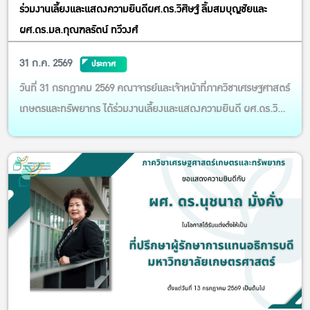
ร่วมงานเลี้ยงและแสดงความยินดีผศ.ดร.วิศิษฐ์ ลิ้มสมบุญชัยและ
ผศ.ดร.มล.กุณฑลรัตน์ ทวีวงศ์
31 ก.ค. 2569
ประกาศ
วันที่ 31 กรกฎาคม 2569 คณาจารย์และเจ้าหน้าที่ภาควิชาเศรษฐศาสตร์
เกษตรและทรัพยากร ได้ร่วมงานเลี้ยงและแสดงความยินดี ผศ.ดร.วิ
ศิษฐ์ ลิ้มสมบุญชัย ในโอกาสได้รับอนุมัติจากสภามหาวิทยาลัย
เกษตรศาสตร์ให้ดำรงตำแหน่ง “รองอธิการบดีฝ่ายบริหารทรัพย์สิน”
ผศ.ดร.มล.กุณฑลรัตน์ ทวีวงศ์ ในโอกาสที่ได้รับการแต่งตั้งให้ดำ...