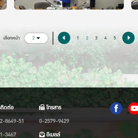
(current)
เลือกหน้า
2
1
2
3
4
5
ติดต่อ
โทรสาร
2-8649-51
0-2579-9429
1-3467
อีเมลล์