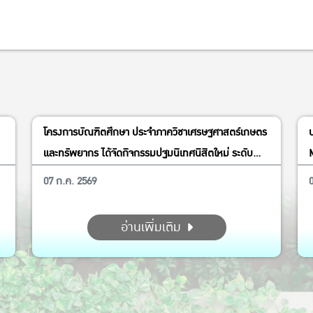
โครงการบัณฑิตศึกษา ประจำภาควิชาเศรษฐศาสตร์เกษตร
และทรัพยากร ได้จัดกิจกรรมปฐมนิเทศนิสิตใหม่ ระดับ
ปริญญาโท หลักสูตร MAE MAB MRM ปีการศึกษา 2569
07 ก.ค. 2569
อ่านเพิ่มเติม