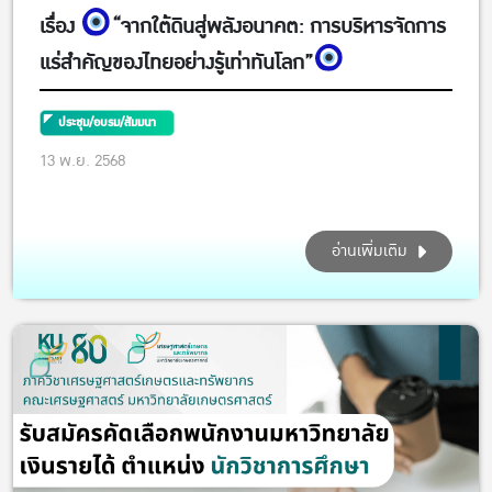
เรื่อง
“จากใต้ดินสู่พลังอนาคต: การบริหารจัดการ
แร่สำคัญของไทยอย่างรู้เท่าทันโลก”
ประชุม/อบรม/สัมมนา
13 พ.ย. 2568
อ่านเพิ่มเติม