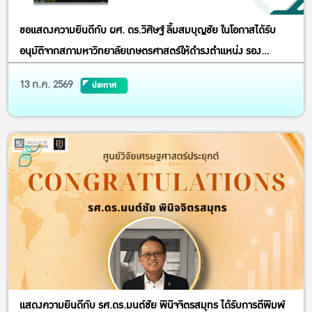
ขอแสดงความยินดีกับ ผศ. ดร.วิศิษฐ์ ลิ้มสมบุญชัย ในโอกาสได้รับ
อนุมัติจากสภามหาวิทยาลัยเกษตรศาสตร์ให้ดำรงตำแหน่ง รอง
อธิการบดีฝ่ายบริหารทรัพย์สิน
13 ก.ค. 2569
ประกาศ
แสดงความยินดีกับ รศ.ดร.มนต์ชัย พินิจจิตรสมุทร ได้รับการตีพิมพ์