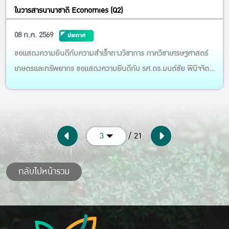
ในวารสารนานาชาติ Economies (Q2)
08 ก.ค. 2569
ประกาศ
ขอแสดงความยินดีกับความสำเร็จทางวิชาการ ภาควิชาเศรษฐศาสตร์
เกษตรและทรัพยากร ขอแสดงความยินดีกับ รศ.ดร.มนต์ชัย พินิจจิตร
สมุทร ในโอกาสที่ผลงานวิจัยเรื่อง “Decomposing the Welfare
Consequences of Population Aging in Thailand: Labor,
Saving, and Fiscal Channels in a Multi-Household CGE
Model” ได้รับการต...
/ 21
3
กลับไปหน้ารวม