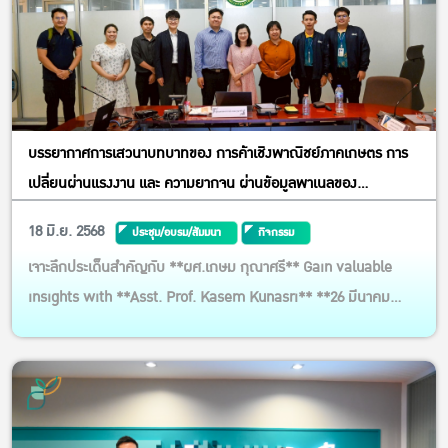
บรรยากาศการเสวนาบทบาทของ การค้าเชิงพาณิชย์ภาคเกษตร การ
เปลี่ยนผ่านแรงงาน และ ความยากจน ผ่านข้อมูลพาเนลของ
ประเทศไทย Dive into Agricultural Commercialization, Labor
18 มิ.ย. 2568
ประชุม/อบรม/สัมมนา
กิจกรรม
Transition, and Poverty with insights from panel data in
เจาะลึกประเด็นสำคัญกับ **ผศ.เกษม กุณาศรี** Gain valuable
Thailand
insights with **Asst. Prof. Kasem Kunasri** **26 มีนาคม
2568** | **13:00 – 15:00 น.** **March 26, 2025** | **1:00 –
3:00 PM** **คณะเศรษฐศาสตร์ ม.เกษตรศาสตร์** **Faculty of
Economics, Kasetsart University**